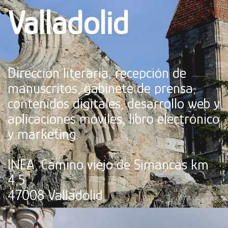
Valladolid
Dirección literaria, recepción de
manuscritos, gabinete de prensa,
contenidos digitales, desarrollo web y
aplicaciones móviles, libro electrónico
y marketing.
INEA, Camino viejo de Simancas km
4,5
47008 Valladolid