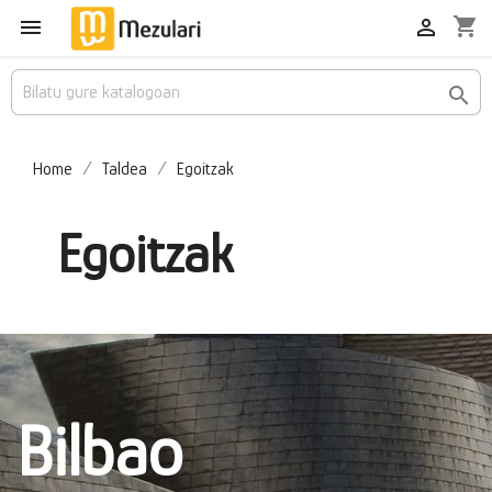
shopping_cart



Home
Taldea
Egoitzak
Egoitzak
Bilbao