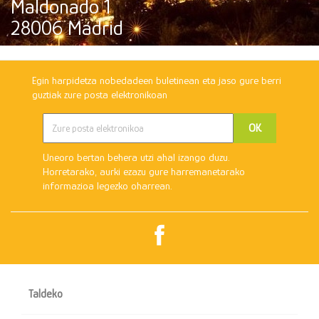
Maldonado 1
28006 Madrid
Egin harpidetza nobedadeen buletinean eta jaso gure berri
guztiak zure posta elektronikoan
Uneoro bertan behera utzi ahal izango duzu.
Horretarako, aurki ezazu gure harremanetarako
informazioa legezko oharrean.
Facebook

Taldeko