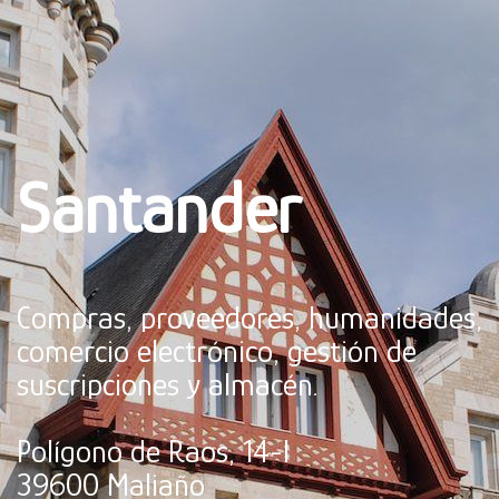
Santander
Compras, proveedores, humanidades,
comercio electrónico, gestión de
suscripciones y almacén.
Polígono de Raos, 14-I
39600 Maliaño