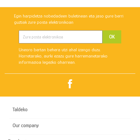
Egin harpidetza nobedadeen buletinean eta jaso gure berri
guztiak zure posta elektronikoan
Uneoro bertan behera utzi ahal izango duzu.
Horretarako, aurki ezazu gure harremanetarako
informazioa legezko oharrean.
Facebook

Taldeko

Our company