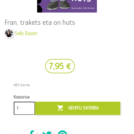
Fran, trakets eta on huts
Sally Rippin
7,95 €
BEZ barne
Kopurua

GEHITU SASKIRA
Partekatu
Txioa
Pinterest