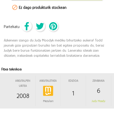

Ez dago produkturik stockean
Partekatu
Txioa
Pinterest
Partekatu
Azkenean izango du Judy Moodyk mediku bihurtzeko aukera! Todd
jaunak giza gorputzari buruzko lan bat egitea proposatu du, beraz
Judyk bere burua funtzionatzen jartzen du. Lanerako ideiak izan
ditzaten, irakasleak ospitaleko larrialdiak bisitatzera daramatza.
Fitxa teknikoa
ARGITALPEN
ARGITALETXEA
EDIZIOA
ZENBAKIA
URTEA
6
1
2008
Mezulari
Judy Moody