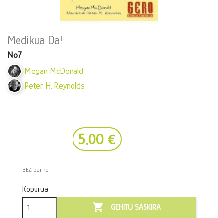
Medikua Da!
Nº7
Megan McDonald
Peter H. Reynolds
5,00 €
BEZ barne
Kopurua

GEHITU SASKIRA